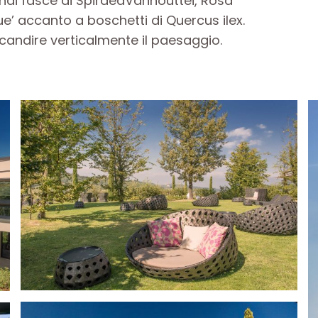
di fasce di SpiraeaVanhouttei, Rosa
e’ accanto a boschetti di Quercus ilex.
andire verticalmente il paesaggio.