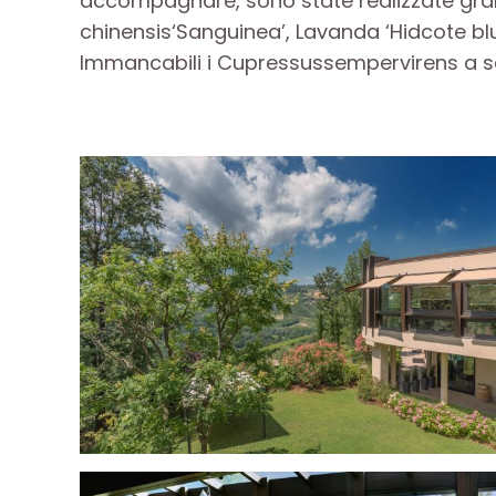
accompagnare, sono state realizzate gran
chinensis‘Sanguinea’, Lavanda ‘Hidcote blu
Immancabili i Cupressussempervirens a sc